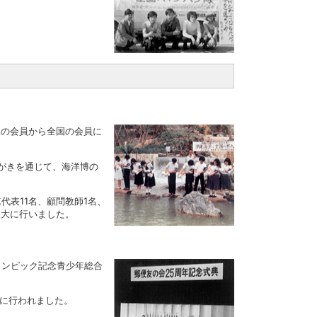
縄の会員から全国の会員に
がきを通じて、海洋博の
代表11名、顧問教師1名、
盛大に行いました。
リンピック記念青少年総合
大に行われました。