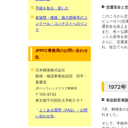
交通安全と
手紙を知る・楽しむ
このころから交
各協賛・後援・協力団体等のコ
ビューロー)交
ンクール・コンテストへのリン
通安全を訴えま
ク
また、色々な調
ット人形等を添
さらに、交通遺
れ、役立てられ
JPPFC事務局のお問い合わせ
先
日本郵便株式会社
郵便・物流事業統括部 切手・
葉書室
1972
JPペンフレンドクラブ事務局
〒100-8792
有志助言者
東京都千代田区大手町2-3-1
7月、郵便友の
「
よくある質問（FAQ）・お問
れました。
い合わせ先
」
そして、学校外