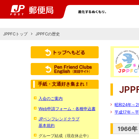
JPPFCトップ
JPPFCの歴史
手紙・文通好き集まれ！
JP
入会のご案内
昭和24年～2
Web申請フォーム・各種申込書
平成17年～平
JPペンフレンドクラブ
基本規約
1966
グループ結成（現在休止中）