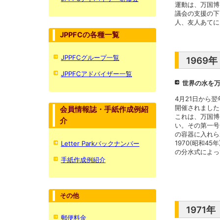
運動は、万国博
議会の支援の下
人、友人あてに
JPPFCの各種一覧
JPPFCグループ一覧
1969
JPPFCアドバイザー一覧
世界の水を
4月21日から
開催されました
会員情報誌・手紙作成例紹
これは、万国博
介
い。その第一号
の容器に入れら
1970(昭和
Letter Parkバックナンバー
の分水式によっ
手紙作成例紹介
その他
1971
郵便料金