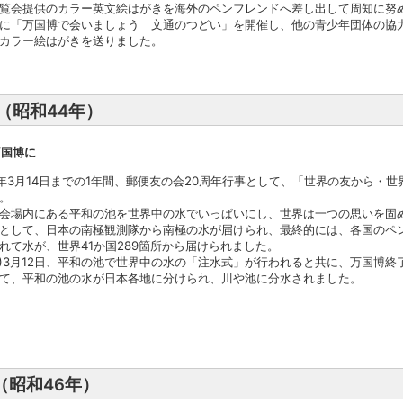
覧会提供のカラー英文絵はがきを海外のペンフレンドへ差し出して周知に努
に「万国博で会いましょう 文通のつどい」を開催し、他の青少年団体の協
カラー絵はがきを送りました。
年（昭和44年）
万国博に
翌年3月14日までの1年間、郵便友の会20周年行事として、「世界の友から・
。
会場内にある平和の池を世界中の水でいっぱいにし、世界は一つの思いを固
として、日本の南極観測隊から南極の水が届けられ、最終的には、各国のペ
れて水が、世界41か国289箇所から届けられました。
45年)3月12日、平和の池で世界中の水の「注水式」が行われると共に、万国博終
て、平和の池の水が日本各地に分けられ、川や池に分水されました。
年（昭和46年）