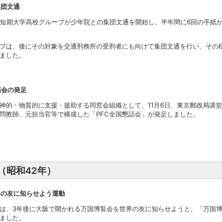
集団文通
子短期大学高校グループが少年院との集団文通を開始し、半年間に6回の手紙が
プは、後にその対象を交通刑務所の受刑者にも向けて集団文通を行い、その
ました。
話会の発足
神的・物質的に支援・援助する同窓会組織として、11月6日、東京郵政局講
問教師、元担当官等で構成した「PFC全国懇話会」が発足しました。
年（昭和42年）
界の友に知らせよう運動
は、3年後に大阪で開かれる万国博覧会を世界の友に知らせようと、「万国
ました。