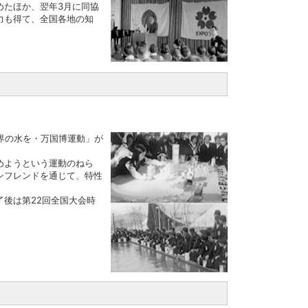
めたほか、翌年3月に同協
力も得て、全国各地の知
世界の水を・万国博運動」が
めようという運動のねら
ンフレンドを通じて、特性
了後は第22回全国大会時