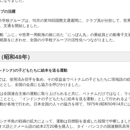
になりました。
ープの活躍
小学校グループは、10月の第16回国際文通週間に、クラブ員が分担して、世界
、文通を開始しました。
船「ふじ」や世界一周航海の旅に出た「にっぽん丸」の乗組員との船養子文
紙面をにぎわせ、全国の小学校グループの活性化へつながりました。
年（昭和48年）
ンドシナ)の子どもたちに絵本を送る運動
では、使用済み切手を集め、その収益金でベトナムの子どもたちに現地語の
ととし、全国の会員にも協力を呼びかけました。
は全国連合主催の運動に取り上げられると共に、ベトナムだけではなく、ラ
こととし、「インドシナの子どもたちに絵本を送る運動」として行われるよ
動が各地で行われ、日本全国の人々の協力を得て、1975年(昭和50年)4月に
シナ半島の戦禍の拡大によって、運動は目標額を達成した段階で中断しました。
ラオス語とクメール語の絵本2万20冊を購入し、タイ・バンコクの国連難民高