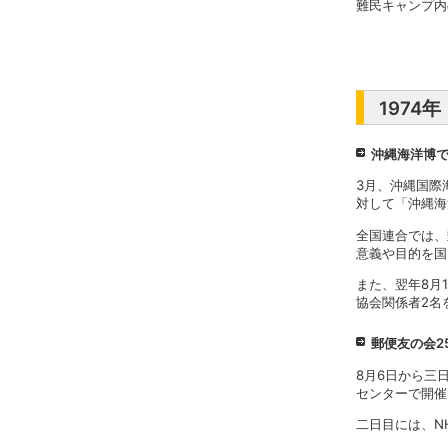
難民キャンプ内
1974
沖縄海洋博
3月、沖縄国際
対して「沖縄海
全国連合では、
意義や目的を国
また、翌年8月
協会関係者2名
郵便友の会2
8月6日から三
センターで開催
二日目には、N