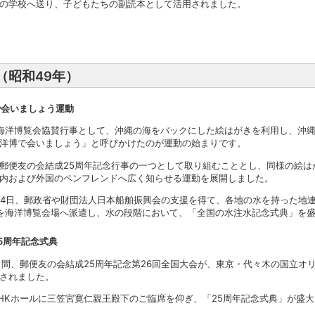
の学校へ送り、子どもたちの副読本として活用されました。
年（昭和49年）
で会いましょう運動
海洋博覧会協賛行事として、沖縄の海をバックにした絵はがきを利用し、沖
洋博で会いましょう」と呼びかけたのが運動の始まりです。
郵便友の会結成25周年記念行事の一つとして取り組むこととし、同様の絵は
内および外国のペンフレンドへ広く知らせる運動を展開しました。
14日、郵政省や財団法人日本船舶振興会の支援を得て、各地の水を持った地連
を海洋博覧会場へ派遣し、水の段階において、「全国の水注水記念式典」を
5周年記念式典
日間、郵便友の会結成25周年記念第26回全国大会が、東京・代々木の国立オ
されました。
HKホールに三笠宮寛仁親王殿下のご臨席を仰ぎ、「25周年記念式典」が盛