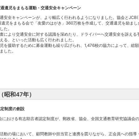
交通遺児をまもる運動・交通安全キャンペーン
通安全キャンペーンが、より幅広く行われるようになりました。協会とJCB
通遺児をまもる会で「友愛のはがき」360万枚を作成して、交通遺児を励ま
した。
査により交通安全に対する認識を深めたり、ドライバーへ交通安全を訴える
える、といった活動も広く行われました。
児を援助するために募金運動も繰り広げられ、1,476校の協力によって、総額
ました。
年（昭和47年）
認定制度の創設
会における有志助言者認定制度が、郵政省、協会、全国文通教育研究協議会
活動の場において、顧問教師や担当官と連携を図りながら、正会員への指導