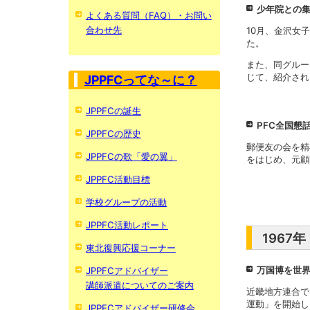
少年院との
よくある質問（FAQ）・お問い
合わせ先
10月、金沢女
た。
また、同グルー
じて、紹介され
JPPFCってな～に？
JPPFCの誕生
PFC全国懇
JPPFCの歴史
郵便友の会を精
JPPFCの歌「愛の翼」
をはじめ、元顧
JPPFC活動目標
学校グループの活動
JPPFC活動レポート
1967
東北復興応援コーナー
万国博を世
JPPFCアドバイザー
講師派遣についてのご案内
近畿地方連合で
運動」を開始し
JPPFCアドバイザー研修会